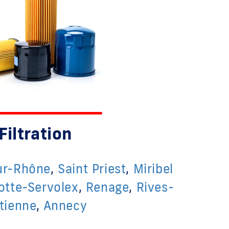
Filtration
ur-Rhône
,
Saint Priest
,
Miribel
otte-Servolex
,
Renage
,
Rives-
Etienne
,
Annecy