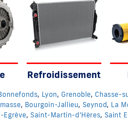
e
Refroidissement
-Bonnefonds
,
Lyon
,
Grenoble
,
Chasse-s
masse
,
Bourgoin-Jallieu
,
Seynod
,
La M
t-Egrève
,
Saint-Martin-d’Hères
,
Saint 