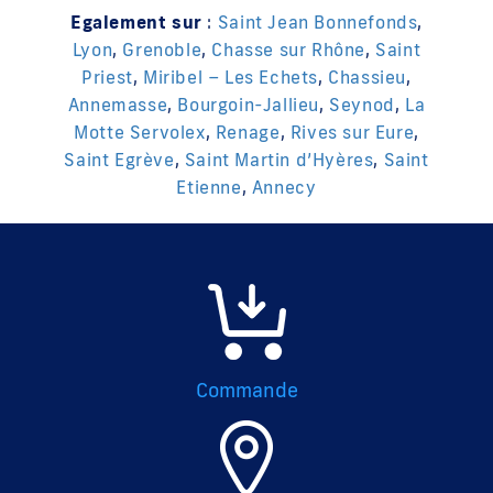
Egalement sur
:
Saint Jean Bonnefonds
,
Lyon
,
Grenoble
,
Chasse sur Rhône
,
Saint
Priest
,
Miribel – Les Echets
,
Chassieu
,
Annemasse
,
Bourgoin-Jallieu
,
Seynod
,
La
Motte Servolex
,
Renage
,
Rives sur Eure
,
Saint Egrève
,
Saint Martin d’Hyères
,
Saint
Etienne
,
Annecy
Commande