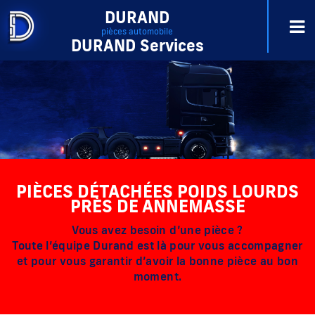
DURAND
pièces automobile
DURAND Services
PIÈCES DÉTACHÉES POIDS LOURDS
PRÈS DE ANNEMASSE
Vous avez besoin d’une pièce ?
Toute l’équipe Durand est là pour vous accompagner
et pour vous garantir d’avoir la bonne pièce au bon
moment.