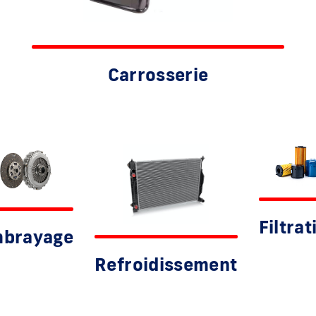
Carrosserie
Filtrat
brayage
Refroidissement