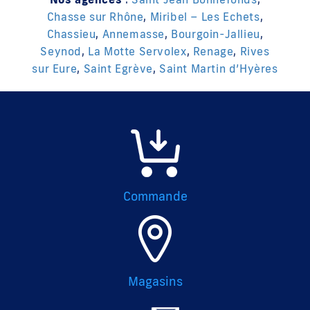
Chasse sur Rhône
,
Miribel – Les Echets
,
Chassieu
,
Annemasse
,
Bourgoin-Jallieu
,
Seynod
,
La Motte Servolex
,
Renage
,
Rives
sur Eure
,
Saint Egrève
,
Saint Martin d’Hyères
Commande
Magasins