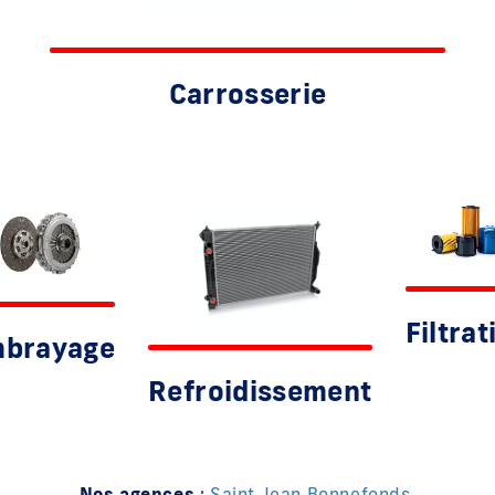
Carrosserie
Filtrat
brayage
Refroidissement
Nos agences
:
Saint Jean Bonnefonds
,