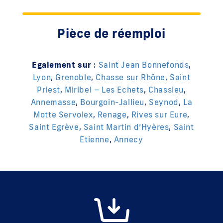
Pièce de réemploi
Egalement sur
:
Saint Jean Bonnefonds
,
Lyon
,
Grenoble
,
Chasse sur Rhône
,
Saint
Priest
,
Miribel – Les Echets
,
Chassieu
,
Annemasse
,
Bourgoin-Jallieu
,
Seynod
,
La
Motte Servolex
,
Renage
,
Rives sur Eure
,
Saint Egrève
,
Saint Martin d’Hyères
,
Saint
Etienne
,
Annecy