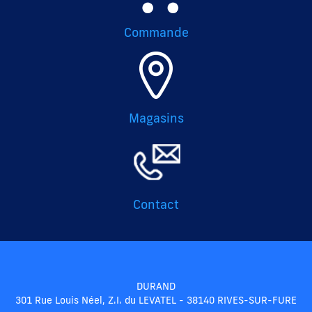
Commande
Magasins
Contact
DURAND
301 Rue Louis Néel, Z.I. du LEVATEL - 38140 RIVES-SUR-FURE