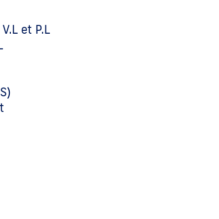
V.L et P.L
L
S)
t