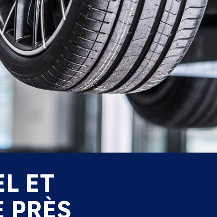
L ET
 PRÈS