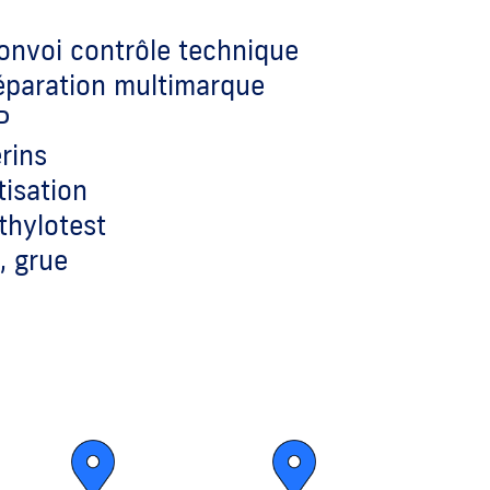
convoi contrôle technique
réparation multimarque
P
rins
tisation
thylotest
, grue