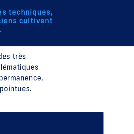
es techniques,
iens cultivent
.
des très
blématiques
 permanence,
pointues.