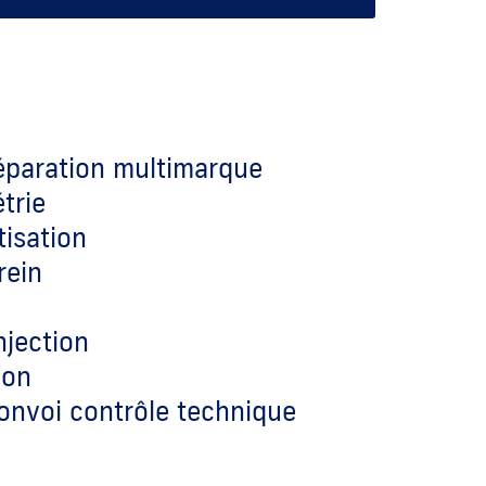
réparation multimarque
trie
tisation
rein
njection
ion
convoi contrôle technique