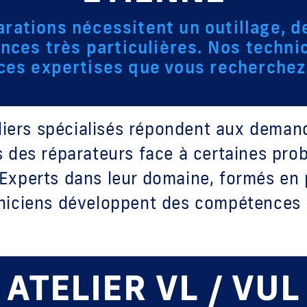
arations nécessitent un outillage, d
nces très particulières. Nos technic
ces expertises que vous recherchez
liers spécialisés répondent aux deman
s des réparateurs face à certaines pro
 Experts dans leur domaine, formés en
niciens développent des compétences 
ATELIER VL / VUL