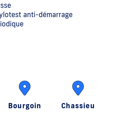
esse
hylotest anti-démarrage
riodique
Bourgoin
Chassieu