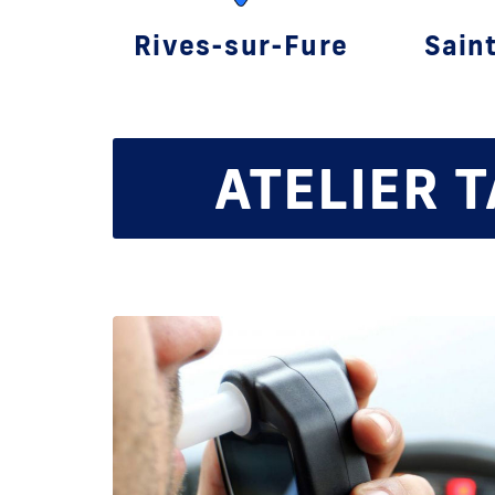
Rives-sur-Fure
Sain
ATELIER 