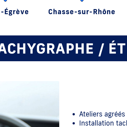
t-Égrève
Chasse-sur-Rhône
TACHYGRAPHE / É
Ateliers agréé
Installation ta