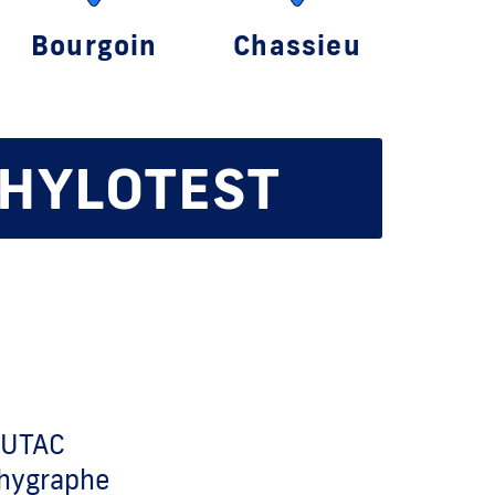
Bourgoin
Chassieu
THYLOTEST
s UTAC
chygraphe